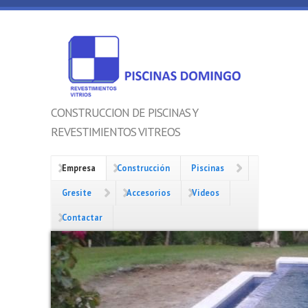
Pasar al contenido principal
PISCINAS
DOMINGO,
S.C.
CONSTRUCCION DE PISCINAS Y
REVESTIMIENTOS VITREOS
Empresa
Construcción
Piscinas
Gresite
Accesorios
Videos
Contactar